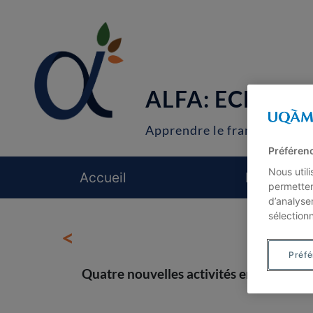
ALFA: ECM
Apprendre le français autr
Préféren
Nous util
Accueil
Notre équ
permetten
d’analyse
sélection
<
Préf
Quatre nouvelles activités en ligne