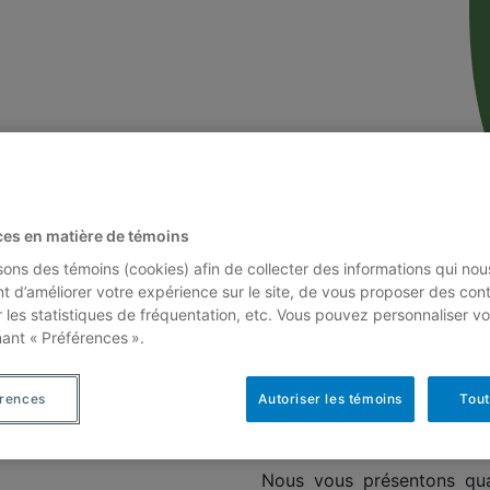
ement: Enseignons les connaissances morphologique
ces en matière de témoins
isons des témoins (cookies) afin de collecter des informations qui nou
ipe
Recherche
Mil
t d’améliorer votre expérience sur le site, de vous proposer des con
r les statistiques de fréquentation, etc. Vous pouvez personnaliser vo
nant « Préférences ».
érences
Autoriser les témoins
Tout
Nous vous présentons quat