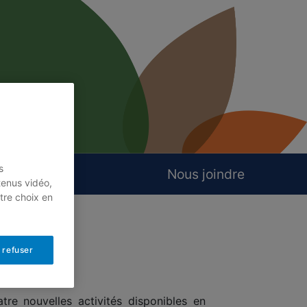
s
s
ieu scolaire
Nous joindre
tenus vidéo,
tre choix en
 refuser
re nouvelles activités disponibles en