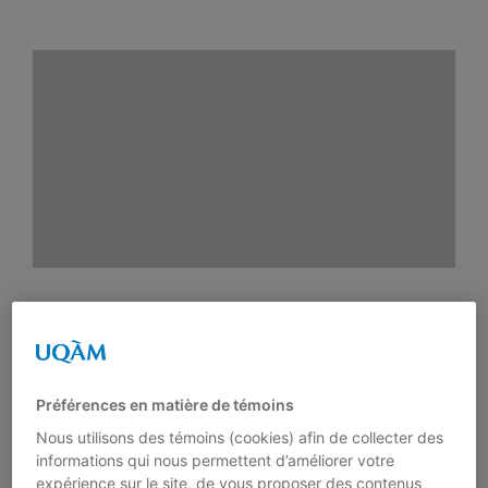
Actualités
Milieu scolaire
Activités
Contenus théoriques
Publications
Whissell-Turner, K., Fejzo, A. et
Saidane, R. (2022). Facteurs
Actualités
linguistiques liés à la connaissance
Préférences en matière de témoins
des racines latines et grecques:
Nous utilisons des témoins (cookies) afin de collecter des
origine et fréquence. Bellaterra
Nous joindre
informations qui nous permettent d’améliorer votre
expérience sur le site, de vous proposer des contenus