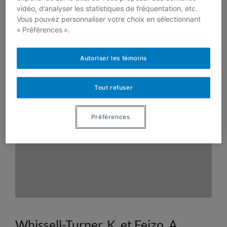
Journal of Teaching & Learning
vidéo, d’analyser les statistiques de fréquentation, etc.
Language & Literature, 15(3),
Vous pouvez personnaliser votre choix en sélectionnant
e1069.
« Préférences ».
Autoriser les témoins
En savoir plus
Tout refuser
Préférences
Whissell-Turner, K. et Fejzo, A.