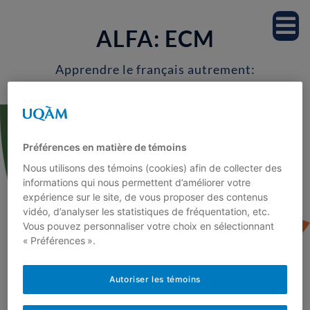
Accueil
ALFA: ECM
Notre équipe
Apprendre le français autrement:
Enseignons les connaissances
Professeur.es
morphologiques
Étudiant.es
Préférences en matière de témoins
Nous utilisons des témoins (cookies) afin de collecter des
Milieu scolaire
informations qui nous permettent d’améliorer votre
expérience sur le site, de vous proposer des contenus
vidéo, d’analyser les statistiques de fréquentation, etc.
Recherche
Vous pouvez personnaliser votre choix en sélectionnant
« Préférences ».
Projets de recherche
Autoriser les témoins
Marec-Breton, N., Besse, A.-S. et
Publications
Royer, C. (2010). La conscience