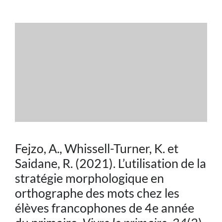
Actualités
Milieu scolaire
Activités
Contenus théoriques
Publications
Fejzo, A., Whissell-Turner, K. et
Saidane, R. (2021). L’utilisation de la
Actualités
stratégie morphologique en
orthographe des mots chez les
élèves francophones de 4e année
Nous joindre