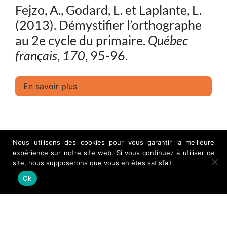
Fejzo, A., Godard, L. et Laplante, L.
(2013). Démystifier l’orthographe
au 2e cycle du primaire.
Québec
français
,
170
, 95-96.
En savoir plus
Nous utilisons des cookies pour vous garantir la meilleure
expérience sur notre site web. Si vous continuez à utiliser ce
site, nous supposerons que vous en êtes satisfait.
Ok