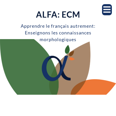
Accueil
ALFA: ECM
Notre équipe
Apprendre le français autrement:
Enseignons les connaissances
Professeur.es
morphologiques
Étudiant.es
Milieu scolaire
Recherche
Projets de recherche
Publications