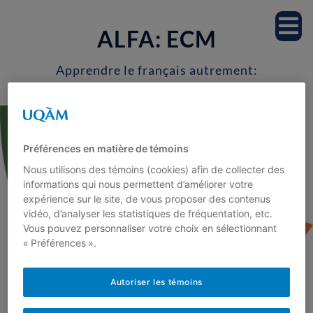
Accueil
ALFA: ECM
Notre équipe
Apprendre le français autrement:
Enseignons les connaissances
Professeur.es
morphologiques
Étudiant.es
Préférences en matière de témoins
Nous utilisons des témoins (cookies) afin de collecter des
Milieu scolaire
informations qui nous permettent d’améliorer votre
expérience sur le site, de vous proposer des contenus
vidéo, d’analyser les statistiques de fréquentation, etc.
Recherche
Vous pouvez personnaliser votre choix en sélectionnant
« Préférences ».
Projets de recherche
Autoriser les témoins
Fejzo, A., Godard, L. et Laplante, L.
Publications
(2013). Démystifier l’orthographe au