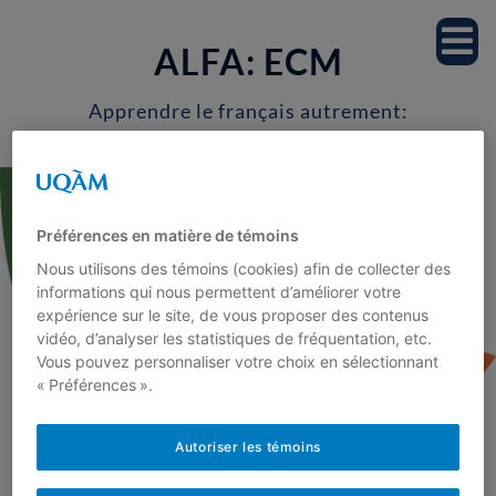
Accueil
ALFA: ECM
Notre équipe
Apprendre le français autrement:
Enseignons les connaissances
Professeur.es
morphologiques
Étudiant.es
Préférences en matière de témoins
Nous utilisons des témoins (cookies) afin de collecter des
Milieu scolaire
informations qui nous permettent d’améliorer votre
expérience sur le site, de vous proposer des contenus
vidéo, d’analyser les statistiques de fréquentation, etc.
Recherche
Vous pouvez personnaliser votre choix en sélectionnant
« Préférences ».
Projets de recherche
Autoriser les témoins
<
Publications