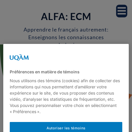
Accueil
ALFA: ECM
Notre équipe
Apprendre le français autrement:
Enseignons les connaissances
Professeur.es
morphologiques
Étudiant.es
Préférences en matière de témoins
Milieu scolaire
Nous utilisons des témoins (cookies) afin de collecter des
informations qui nous permettent d’améliorer votre
expérience sur le site, de vous proposer des contenus
Recherche
vidéo, d’analyser les statistiques de fréquentation, etc.
Vous pouvez personnaliser votre choix en sélectionnant
Projets de recherche
« Préférences ».
<
Publications
Autoriser les témoins