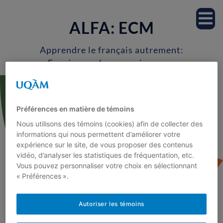
Accueil
ALFA: ECM
Notre équipe
Apprendre le français autrement:
Enseignons les connaissances
Professeur.es
morphologiques
Étudiant.es
Préférences en matière de témoins
Nous utilisons des témoins (cookies) afin de collecter des
Milieu scolaire
informations qui nous permettent d’améliorer votre
expérience sur le site, de vous proposer des contenus
vidéo, d’analyser les statistiques de fréquentation, etc.
Recherche
Vous pouvez personnaliser votre choix en sélectionnant
« Préférences ».
Projets de recherche
<
Autoriser les témoins
Publications