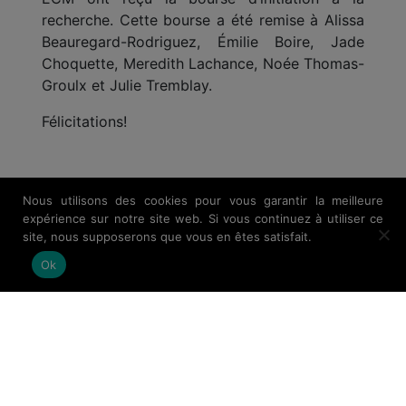
recherche. Cette bourse a été remise à Alissa
Beauregard-Rodriguez, Émilie Boire, Jade
Choquette, Meredith Lachance, Noée Thomas-
Groulx et Julie Tremblay.
Félicitations!
Nous utilisons des cookies pour vous garantir la meilleure
expérience sur notre site web. Si vous continuez à utiliser ce
site, nous supposerons que vous en êtes satisfait.
Ok