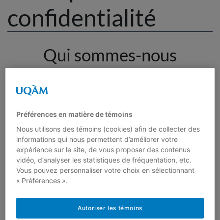
confidentialité
Actualités
Qui sommes-nous
Milieu scolaire
L’adresse de notre site web est :
Activités
http://alfaecm.uqam.ca.
Quelles données
Contenus théoriques
Préférences en matière de témoins
personnelles sont
Nous utilisons des témoins (cookies) afin de collecter des
Publications
informations qui nous permettent d’améliorer votre
conservées et pourquoi
expérience sur le site, de vous proposer des contenus
vidéo, d’analyser les statistiques de fréquentation, etc.
Actualités
Commentaires
Vous pouvez personnaliser votre choix en sélectionnant
« Préférences ».
Quand vous laissez un commentaire sur notre site
web, les données inscrites dans le formulaire de
Nous joindre
Autoriser les témoins
commentaire, mais aussi votre adresse IP et l’agent