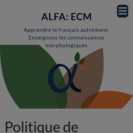
Accueil
ALFA: ECM
Notre équipe
Apprendre le français autrement:
Enseignons les connaissances
Professeur.es
morphologiques
Étudiant.es
Milieu scolaire
Recherche
Projets de recherche
Politique de
Publications