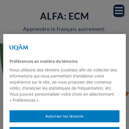
Accueil
ALFA: ECM
Notre équipe
Apprendre le français autrement:
Enseignons les connaissances
Professeur.es
morphologiques
Étudiant.es
Préférences en matière de témoins
Nous utilisons des témoins (cookies) afin de collecter des
Milieu scolaire
informations qui nous permettent d’améliorer votre
expérience sur le site, de vous proposer des contenus
vidéo, d’analyser les statistiques de fréquentation, etc.
Recherche
Vous pouvez personnaliser votre choix en sélectionnant
« Préférences ».
Projets de recherche
Autoriser les témoins
<
Publications