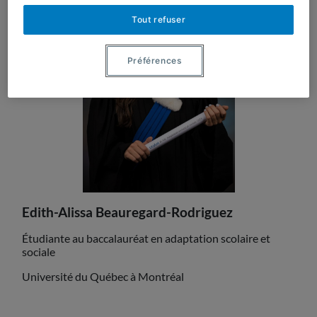
Tout refuser
Actualités
Préférences
Milieu scolaire
Activités
Contenus théoriques
Publications
Edith-Alissa Beauregard-Rodriguez
Étudiante au baccalauréat en adaptation scolaire et
Actualités
sociale
Université du Québec à Montréal
Nous joindre