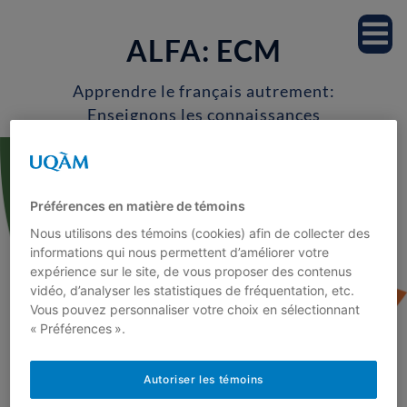
Accueil
ALFA: ECM
Notre équipe
Apprendre le français autrement:
Enseignons les connaissances
Professeur.es
morphologiques
Étudiant.es
Préférences en matière de témoins
Milieu scolaire
Nous utilisons des témoins (cookies) afin de collecter des
informations qui nous permettent d’améliorer votre
expérience sur le site, de vous proposer des contenus
vidéo, d’analyser les statistiques de fréquentation, etc.
Recherche
Vous pouvez personnaliser votre choix en sélectionnant
« Préférences ».
Projets de recherche
<
Autoriser les témoins
Publications