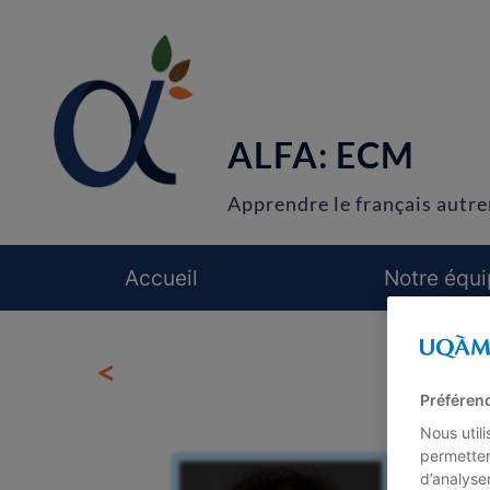
ALFA: ECM
Apprendre le français autr
Accueil
Notre équ
<
Préféren
Nous util
permetten
d’analyse