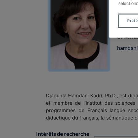
Djaouid
sélection
Professeu
didactiqu
Préf
Maître de 
Universit
hamdani
Djaouida Hamdani Kadri, Ph.D., est did
et membre de l’Institut des sciences 
programmes de Français langue secon
didactique du français, la sémantique d
Intérêts de recherche