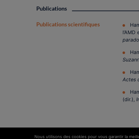
Publications
Publications scientifiques
Ham
l’AMD e
paradox
Ham
Suzann
Ham
Actes 
Ham
(dir.),
I
Nous utilisons des cookies pour vous garantir la meil