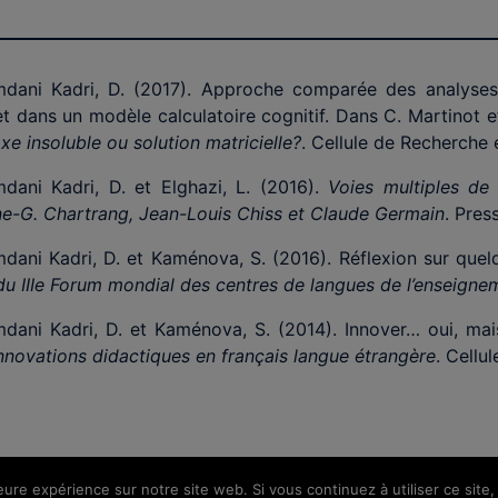
dani Kadri, D. (2017). Approche comparée des analyses
t dans un modèle calculatoire cognitif. Dans C. Martinot et
e insoluble ou solution matricielle?
. Cellule de Recherche 
dani Kadri, D. et Elghazi, L. (2016).
Voies multiples de 
e-G. Chartrang, Jean-Louis Chiss et Claude Germain
. Pres
dani Kadri, D. et Kaménova, S. (2016). Réflexion sur quel
du IIIe Forum mondial des centres de langues de l’enseig
dani Kadri, D. et Kaménova, S. (2014). Innover… oui, m
nnovations didactiques en français langue étrangère
. Cellu
leure expérience sur notre site web. Si vous continuez à utiliser ce sit