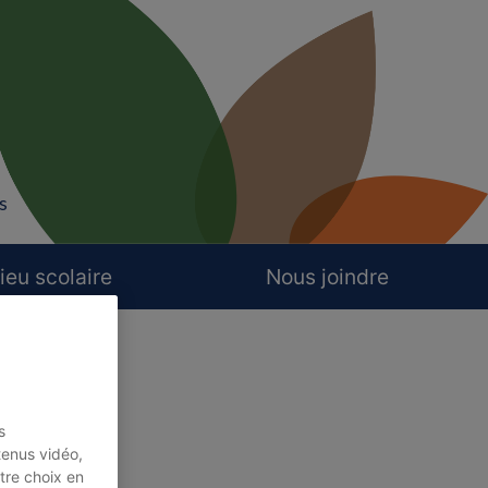
s
ieu scolaire
Nous joindre
s
tenus vidéo,
tre choix en