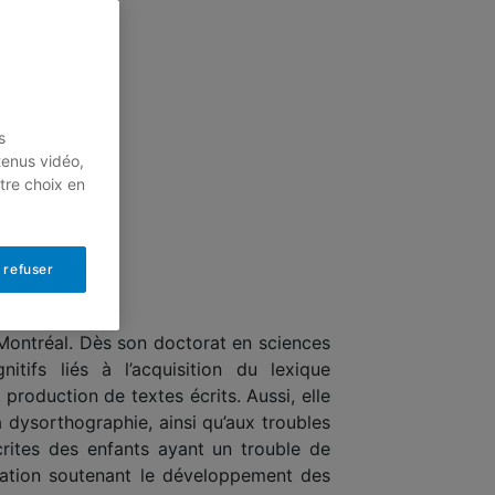
s
tenus vidéo,
tre choix en
 refuser
e Montréal. Dès son doctorat en sciences
itifs liés à l’acquisition du lexique
roduction de textes écrits. Aussi, elle
a dysorthographie, ainsi qu’aux troubles
rites des enfants ayant un trouble de
ptation soutenant le développement des