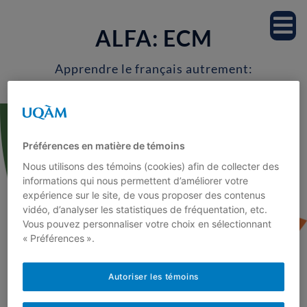
Accueil
ALFA: ECM
Notre équipe
Apprendre le français autrement:
Enseignons les connaissances
Professeur.es
morphologiques
Étudiant.es
Préférences en matière de témoins
Nous utilisons des témoins (cookies) afin de collecter des
Milieu scolaire
informations qui nous permettent d’améliorer votre
expérience sur le site, de vous proposer des contenus
vidéo, d’analyser les statistiques de fréquentation, etc.
Recherche
Vous pouvez personnaliser votre choix en sélectionnant
« Préférences ».
Projets de recherche
Autoriser les témoins
<
Publications