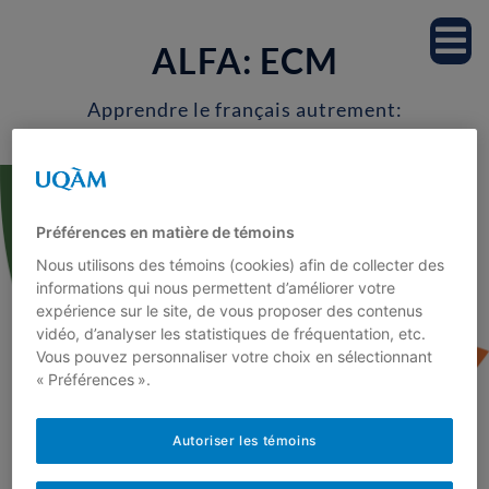
Accueil
ALFA: ECM
Notre équipe
Apprendre le français autrement:
Enseignons les connaissances
Professeur.es
morphologiques
Étudiant.es
Préférences en matière de témoins
Nous utilisons des témoins (cookies) afin de collecter des
Milieu scolaire
informations qui nous permettent d’améliorer votre
expérience sur le site, de vous proposer des contenus
vidéo, d’analyser les statistiques de fréquentation, etc.
Recherche
Vous pouvez personnaliser votre choix en sélectionnant
« Préférences ».
Projets de recherche
Autoriser les témoins
Fejzo, A. (2020). The contribution of
Publications
morphological awareness to